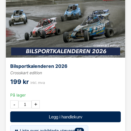
Bilsportkalenderen 2026
Crosskart edition
199 kr
inkl. mva
På lager
-
+
Legg i handlekurv
👥 Liste over avbildede utøvere
56