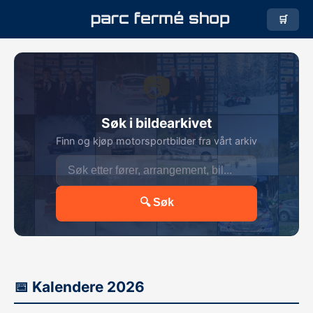
🛒
📷
Søk i bildearkivet
Finn og kjøp motorsportbilder fra vårt arkiv
🔍 Søk
📅 Kalendere 2026