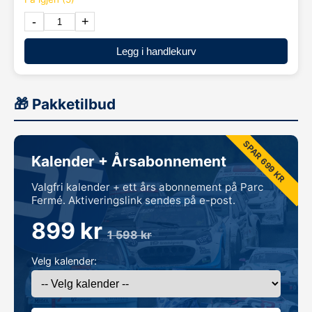
-
+
Legg i handlekurv
🎁 Pakketilbud
SPAR 699 KR
Kalender + Årsabonnement
Valgfri kalender + ett års abonnement på Parc
Fermé. Aktiveringslink sendes på e-post.
899 kr
1 598 kr
Velg kalender: