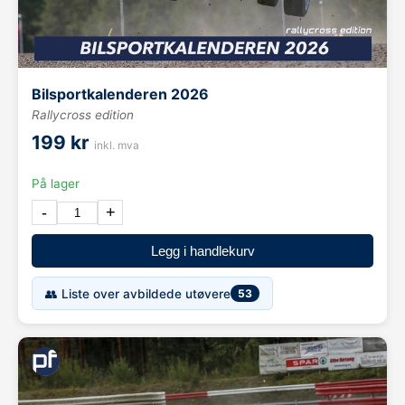
Bilsportkalenderen 2026
Rallycross edition
199 kr
inkl. mva
På lager
-
+
Legg i handlekurv
👥 Liste over avbildede utøvere
53