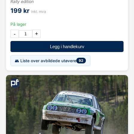
Rally edition
199 kr
inkl. mva
På lager
-
+
Legg i handlekurv
👥 Liste over avbildede utøvere
92